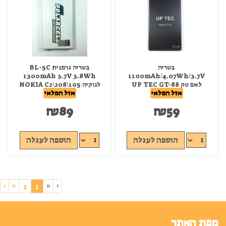
בטריה
בטריה גרמנית BL-5C
1300mAh 3.7V 3.8Wh
1100mAh/4.07Wh/3.7V
לאפ טק UP TEC GT-88
לנוקיה NOKIA C2\208\105
אזל המלאי
אזל המלאי
₪
89
₪
59
הוספה לעגלה
הוספה לעגלה
›
»
«
‹
(current)
2
1
מפת האתר