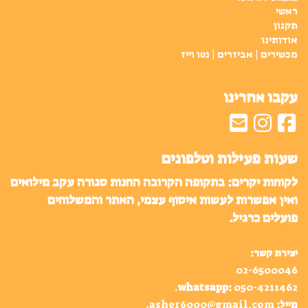
ראשי
תקנון
אודותינו
מכשירים | אביזרים | נטו וייז
עקבו אחרינו
שעות פעילות וטלפונים
לקוחות יקרים: בתקופה הקרובה החנות סגורה עקב מילואים
ואין אפשרות לעשות איסוף עצמי, האתר והמשלוחים
פועלים כרגיל.
יצירת קשר:
02-6500046
.
whatsapp
:
050-4211462
מייל:
asher6000@gmail.com
.