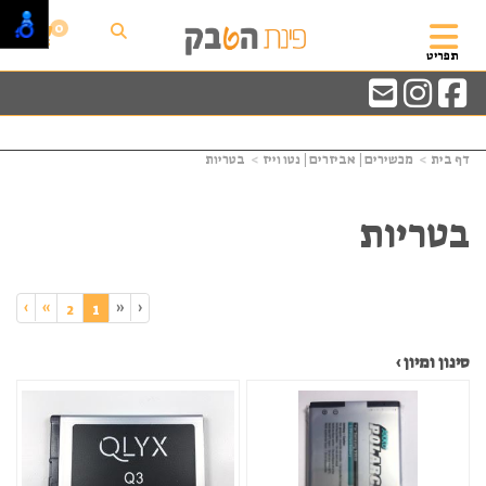
0
תפריט
דף בית
מכשירים | אביזרים | נטו וייז
בטריות
בטריות
›
»
«
‹
(current)
2
1
סינון ומיון ›