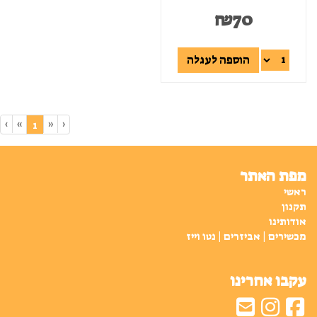
₪
70
הוספה לעגלה
›
»
«
‹
(current)
1
מפת האתר
ראשי
תקנון
אודותינו
מכשירים | אביזרים | נטו וייז
עקבו אחרינו