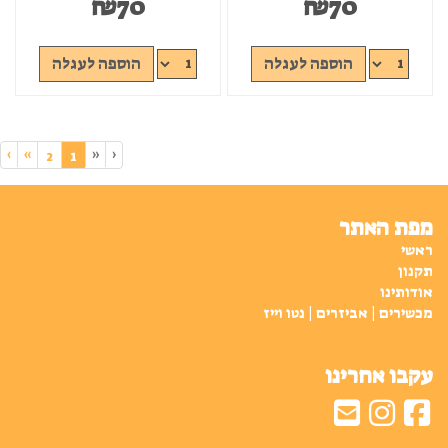
₪
70
₪
70
הוספה לעגלה
הוספה לעגלה
›
»
«
‹
(current)
2
1
מפת האתר
ראשי
תקנון
אודותינו
מכשירים | אביזרים | נטו וייז
עקבו אחרינו