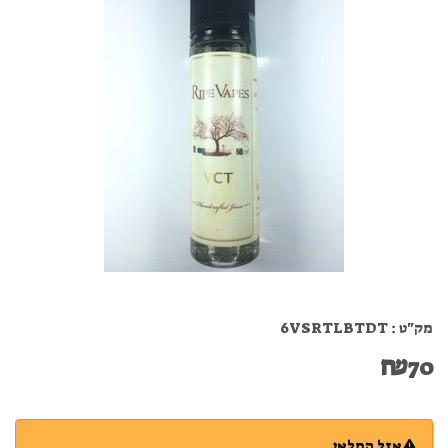
מק"ט :
6VSRTLBTDT
₪
70
אזל המלאי