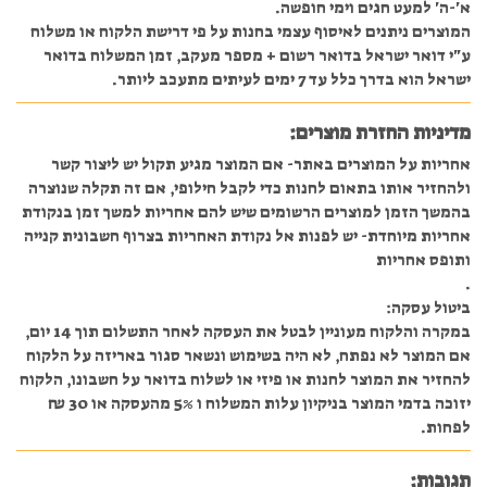
א'-ה' למעט חגים וימי חופשה.
המוצרים ניתנים לאיסוף עצמי בחנות על פי דרישת הלקוח או משלוח
ע"י דואר ישראל בדואר רשום + מספר מעקב, זמן המשלוח בדואר
ישראל הוא בדרך כלל עד 7 ימים לעיתים מתעכב ליותר.
מדיניות החזרת מוצרים:
אחריות על המוצרים באתר- אם המוצר מגיע תקול יש ליצור קשר
ולהחזיר אותו בתאום לחנות כדי לקבל חילופי, אם זה תקלה שנוצרה
בהמשך הזמן למוצרים הרשומים שיש להם אחריות למשך זמן בנקודת
אחריות מיוחדת- יש לפנות אל נקודת האחריות בצרוף חשבונית קנייה
ותופס אחריות
.
ביטול עסקה:
במקרה והלקוח מעוניין לבטל את העסקה לאחר התשלום תוך 14 יום,
אם המוצר לא נפתח, לא היה בשימוש ונשאר סגור באריזה על הלקוח
להחזיר את המוצר לחנות או פיזי או לשלוח בדואר על חשבונו, הלקוח
יזוכה בדמי המוצר בניקיון עלות המשלוח ו 5% מהעסקה או 30 ₪
לפחות.
תגובות: