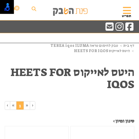
0
תפריט
דף בית
טבק לחימום טראה TEREA iqos ILUMA
היטס לאייקוס HEETS FOR IQOS
היטס לאייקוס HEETS FOR
IQOS
›
»
«
‹
(current)
1
סינון ומיון ›