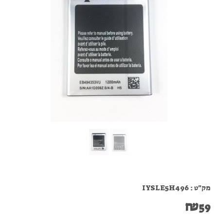
מק"ט :
IYSLE5H496
₪
59