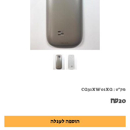
מק"ט :
CQ31XW01XQ
₪
20