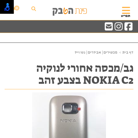
0
תפריט
דף בית
מכשירים | אביזרים | נטו וייז
גב/מכסה אחורי לנוקיה
NOKIA C2 בצבע זהב