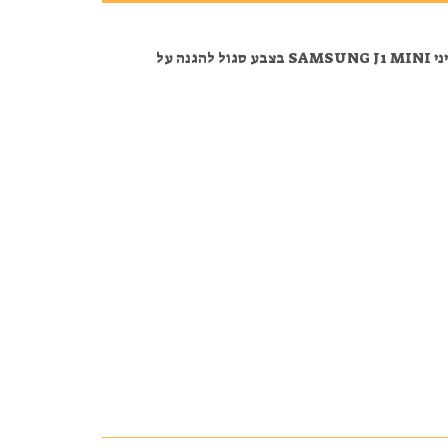
מגן סיליקון לסמסונג J1 מיני SAMSUNG J1 MINI בצבע סגול להגנה על