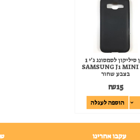
מגן סיליקון לסמסונג ג'י 1
מיני SAMSUNG J1 MINI
בצבע שחור
₪
15
הוספה לעגלה
עקבו אחרינו
שע