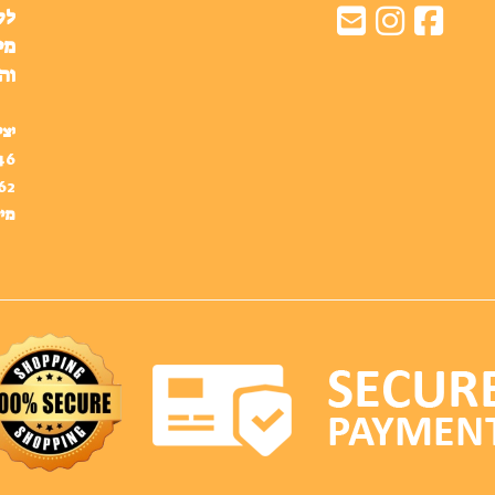
לק
מי
וה
יצי
46
62
מיי