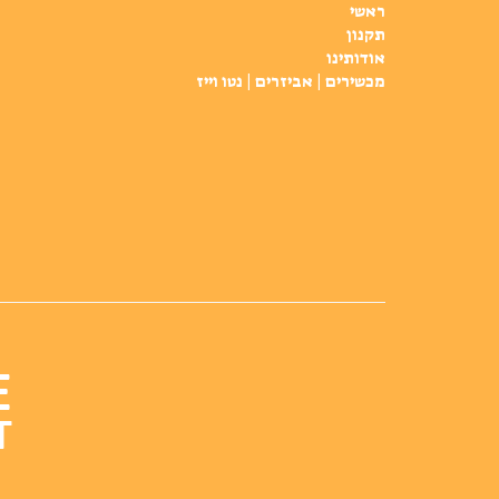
ראשי
תקנון
אודותינו
מכשירים | אביזרים | נטו וייז