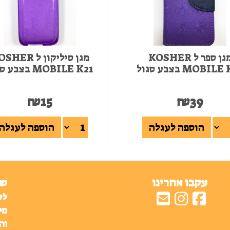
מגן ספר ל KOSHER
מגן סיליקון ל ER
MOBIL בצבע סגול
MOBILE K21 בצבע סגול
₪
15
₪
39
הוספה לעגלה
הוספה לעגלה
עקבו אחרינו
שע
לק
מי
וה