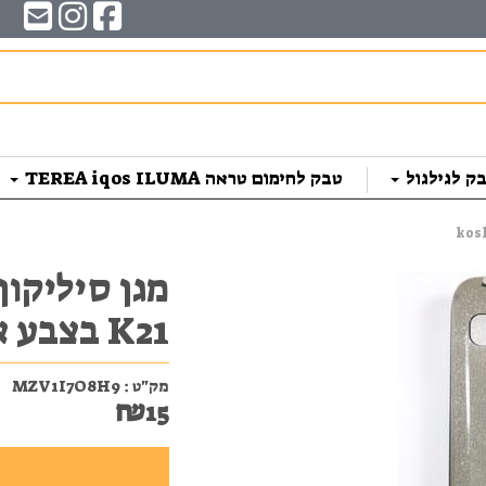
ק לגילגול
טבק לחימום טראה TEREA iqos ILUMA
K21 בצבע אפור
מק"ט :
MZV1I7O8H9
₪
15