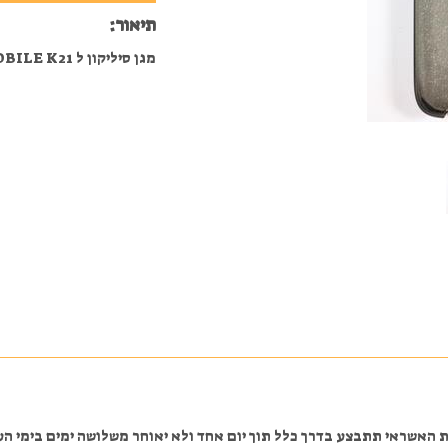
תיאור:
מגן סיליקון ל KOSHER MOBILE K21 בצבע אפור להגנה על המכשיר.
אשראי תתבצע בדרך כלל תוך יום אחד ולא יאוחר משלושה ימים בימי העב