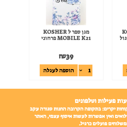
KOSH
מגן ספר ל KOSHER
MOBILE K21 פרחוני
₪
39
הוספה לעגלה
ות פעילות וטלפונים
וחות יקרים: בתקופה הקרובה החנות סגורה עקב
לואים ואין אפשרות לעשות איסוף עצמי, האתר
משלוחים פועלים כרגיל.