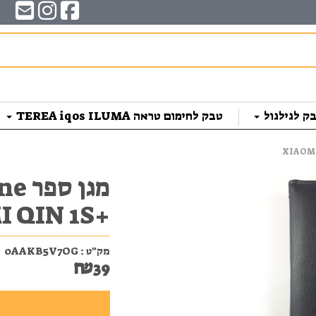
ק לגילגול
טבק לחימום טראה TEREA iqos ILUMA
+XIAOMI QIN 1S בצבע שחור
מק"ט :
0AAKB5V7OG
₪
39