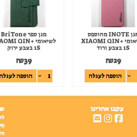
מגן INOTE מחוספס
מגן ספר BriTone
לשיאומי +XIAOMI QIN
לשיאומי +MI QIN
1S בצבע ורוד
1S בצבע ירוק
₪
39
₪
29
הוספה לעגלה
הוספה לעגלה
עקבו אחרינו
שע
לק
מי
וה