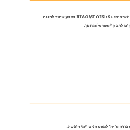
מגן ספר נפתח BriTone לשיאומי +XIAOMI QIN 1S בצבע שחור להגנה
ום לרב קו/אשראי/מזומן.
ודה א'-ה' למעט חגים וימי חופשה.