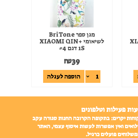
מגן ספר BriTone
XIAO
לשיאומי +XIAOMI QIN
1S דגם #4
₪
39
הוספה לעגלה
ות פעילות וטלפונים
וחות יקרים: בתקופה הקרובה החנות סגורה עקב
לואים ואין אפשרות לעשות איסוף עצמי, האתר
משלוחים פועלים כרגיל.