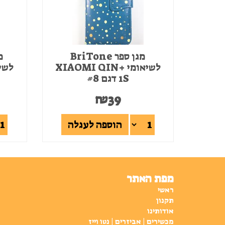
מגן ספר BriTone
לשיאומי +XIAOMI QIN
1S דגם #8
₪
39
הוספה לעגלה
מפת האתר
ראשי
תקנון
אודותינו
מכשירים | אביזרים | נטו וייז