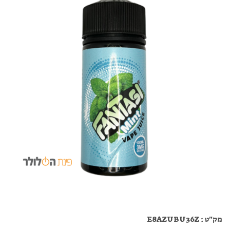
מק"ט :
E8AZUBU36Z