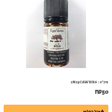
מק"ט :
2N25CAWHR6
₪
50
אזל המלאי