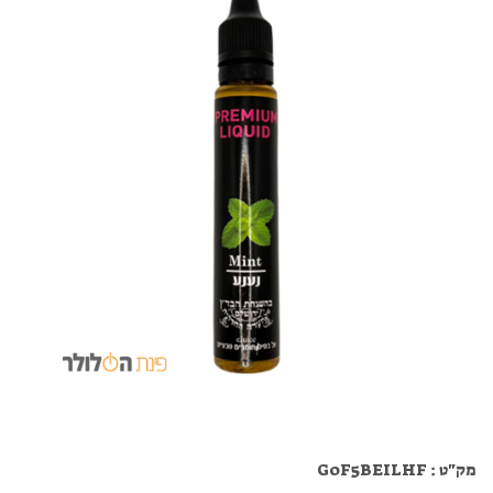
מק"ט :
G0F5BEILHF