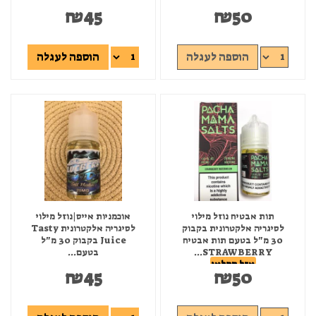
₪
45
₪
50
הוספה לעגלה
הוספה לעגלה
תות אבטיח נוזל מילוי
אוכמניות אייס|נוזל מילוי
לסיגריה אלקטרונית בקבוק
לסיגריה אלקטרונית Tasty
30 מ"ל בטעם תות אבטיח
Juice בקבוק 30 מ"ל
STRAWBERRY...
בטעם...
אזל המלאי
₪
45
₪
50