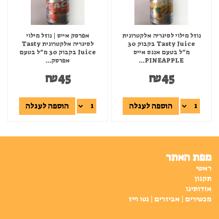
נוזל מילוי לסיגריה אלקטרונית
אפרסק אייס | נוזל מילוי
Tasty Juice בקבוק 30
לסיגריה אלקטרונית Tasty
מ"ל בטעם אננס אייס
Juice בקבוק 30 מ"ל בטעם
PINEAPPLE...
אפרסק...
₪
45
₪
45
הוספה לעגלה
הוספה לעגלה
מפת האתר
ראשי
תקנון
אודותינו
מכשירים | אביזרים | נטו וייז