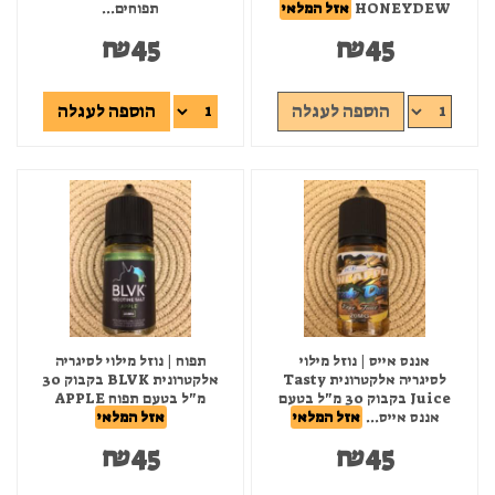
HONEYDEW
אזל המלאי
תפוחים...
₪
45
₪
45
הוספה לעגלה
הוספה לעגלה
אננס אייס | נוזל מילוי
תפוח | נוזל מילוי לסיגריה
לסיגריה אלקטרונית Tasty
אלקטרונית BLVK בקבוק 30
Juice בקבוק 30 מ"ל בטעם
מ"ל בטעם תפוח APPLE
אננס אייס...
אזל המלאי
אזל המלאי
₪
45
₪
45