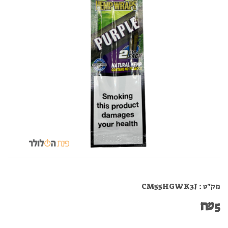
מק"ט :
CM55HGWK3J
₪
5