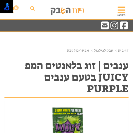
0
תפריט
דף בית
טבק לגילגול
אביזרים לטבק
ענבים | זוג בלאנטים המפ
JUICY בטעם ענבים
PURPLE