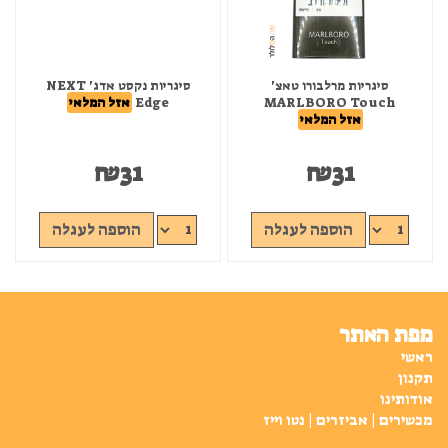
סיגריות מרלבורו טאצ'
סיגריות נקסט אדג' NEXT
MARLBORO Touch
Edge
אזל המלאי
אזל המלאי
₪
31
₪
31
הוספה לעגלה
הוספה לעגלה
מפת האתר
ראשי
תקנון
אודותינו
מכשירים | אביזרים | נטו וייז