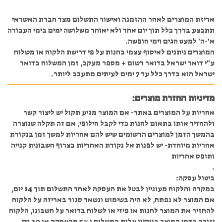
אריזת המוצרים לאחר ההזמנה ואישור התשלום מצד חברת האשראי
תתבצע בדרך כלל תוך יום אחד ולא יאוחר משלושה ימים בימי העבודה
א'-ה' למעט חגים וימי חופשה.
המוצרים ניתנים לאיסוף עצמי בחנות על פי דרישת הלקוח או משלוח
ע"י דואר ישראל בדואר רשום + מספר מעקב, זמן המשלוח בדואר
ישראל הוא בדרך כלל עד 7 ימים לעיתים מתעכב ליותר.
מדיניות החזרת מוצרים:
אחריות על המוצרים באתר- אם המוצר מגיע תקול יש ליצור קשר
ולהחזיר אותו בתאום לחנות כדי לקבל חילופי, אם זה תקלה שנוצרה
בהמשך הזמן למוצרים הרשומים שיש להם אחריות למשך זמן בנקודת
אחריות מיוחדת- יש לפנות אל נקודת האחריות בצרוף חשבונית קנייה
ותופס אחריות
.
ביטול עסקה:
במקרה והלקוח מעוניין לבטל את העסקה לאחר התשלום תוך 14 יום,
אם המוצר לא נפתח, לא היה בשימוש ונשאר סגור באריזה על הלקוח
להחזיר את המוצר לחנות או פיזי או לשלוח בדואר על חשבונו, הלקוח
יזוכה בדמי המוצר בניקיון עלות המשלוח ו 5% מהעסקה או 30 ₪