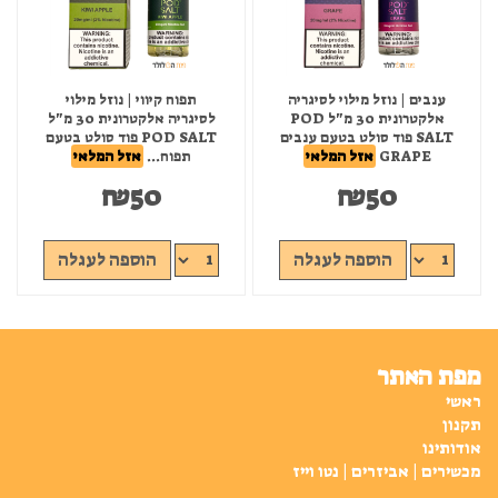
ענבים | נוזל מילוי לסיגריה
תפוח קיווי | נוזל מילוי
אלקטרונית 30 מ"ל POD
לסיגריה אלקטרונית 30 מ"ל
SALT פוד סולט בטעם ענבים
POD SALT פוד סולט בטעם
GRAPE
אזל המלאי
תפוח...
אזל המלאי
₪
50
₪
50
הוספה לעגלה
הוספה לעגלה
מפת האתר
ראשי
תקנון
אודותינו
מכשירים | אביזרים | נטו וייז