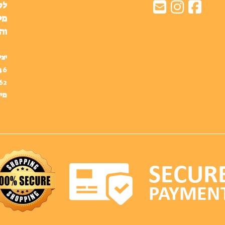
לק
מי
וה
יצי
46
62
מיי