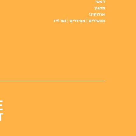
ראשי
תקנון
אודותינו
מכשירים | אביזרים | נטו וייז