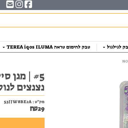
ק לגילגול
טבק לחימום טראה TEREA iqos ILUMA
#5 | מגן 
נצנצים לנוקיה 215/225 
מק"ט :
53JJW8BE2A
₪
29