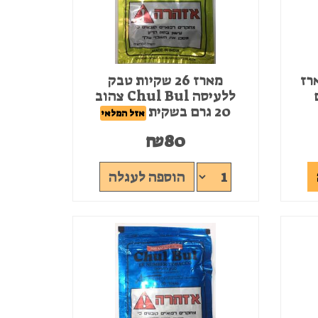
AFZAL מארז
מארז 26 שקיות טבק
ללעיסה Chul Bul צהוב
20 גרם בשקית
אזל המלאי
₪
80
הוספה לעגלה