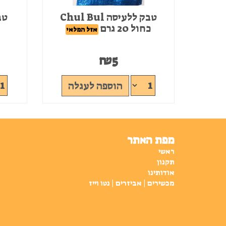
טבק ללעיסה Chul Bul
כחול 20 גרם
אזל המלאי
₪
5
הוספה לעגלה
מפת האתר
ראשי
תקנון
אודותינו
מכשירים | אביזרים | נטו וייז