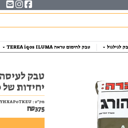
ק לגילגול
טבק לחימום טראה TEREA iqos ILUMA
יחידות של 50 גרם
מק"ט :
YHXAP0TKEU
₪
375