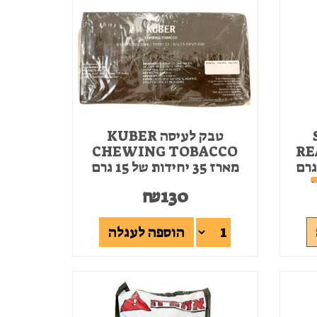
S
טבק לעיסה KUBER
CHEWING TOBACCO
RE
ז 20 יחידות של 20 גרם
מארז 35 יחידות של 15 גרם
י
₪
130
הוספה לעגלה