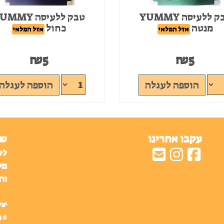
טבק ללעיסה YUMMY
טבק ללעיסה MMY
מנטה
כחול
אזל המלאי
אזל המלאי
₪
5
₪
5
הוספה לעגלה
הוספה לעגלה
עקבו אחרינו
שע
לק
מי
וה
יצי
46