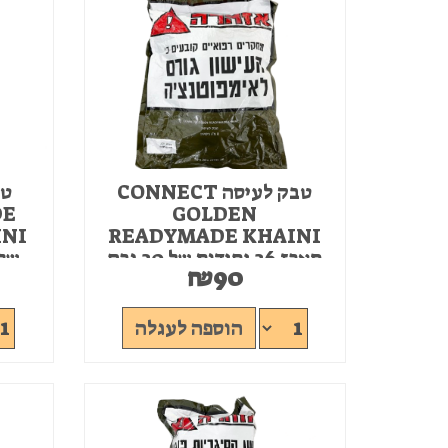
טבק לעיסה CONNECT
DE
GOLDEN
READYMADE KHAINI
מארז 26 יחידות של 20 גרם
של 20 גרם 8 מ"ג נ
₪
90
8 מ"ג ניקוטין
אזל המלאי
הוספה לעגלה