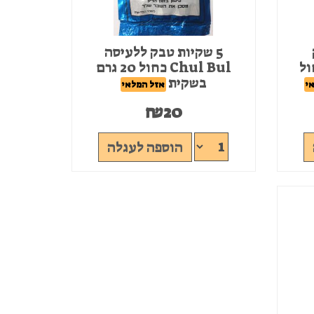
5 שקיות טבק ללעיסה
Chul כחול
Chul Bul כחול 20 גרם
בשקית
י
אזל המלאי
₪
20
הוספה לעגלה