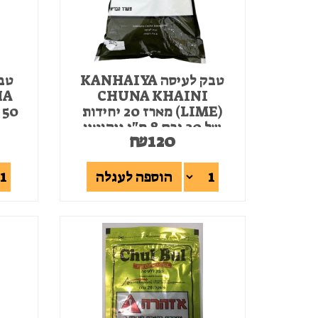
טבק לעיסה KANHAIYA
CHUNA KHAINI
(LIME) מארז 20 יחידות
של 20 גרם 8 מ"ג ניקוטין
₪
120
הוספה לעגלה