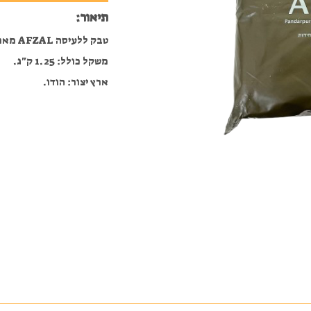
תיאור:
טבק ללעיסה AFZAL מארז 25 יחידות של 50 גרם.
משקל כולל: 1.25 ק"ג.
ארץ יצור: הודו.