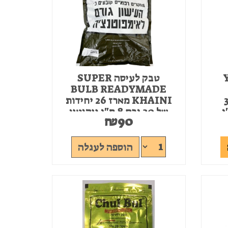
Y
טבק לעיסה SUPER
BULB READYMADE
ארז 35
KHAINI מארז 26 יחידות
רם 6 מ"ג
של 20 גרם 8 מ"ג ניקוטין
₪
90
אזל המלאי
הוספה לעגלה