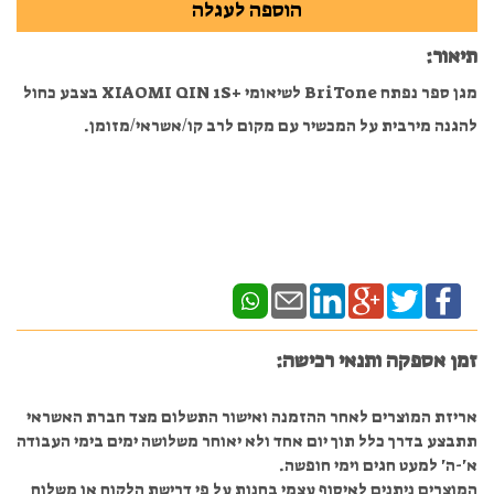
תיאור:
מגן ספר נפתח BriTone לשיאומי +XIAOMI QIN 1S בצבע כחול
להגנה מירבית על המכשיר עם מקום לרב קו/אשראי/מזומן.
זמן אספקה ותנאי רכישה:
אריזת המוצרים לאחר ההזמנה ואישור התשלום מצד חברת האשראי
תתבצע בדרך כלל תוך יום אחד ולא יאוחר משלושה ימים בימי העבודה
א'-ה' למעט חגים וימי חופשה.
המוצרים ניתנים לאיסוף עצמי בחנות על פי דרישת הלקוח או משלוח