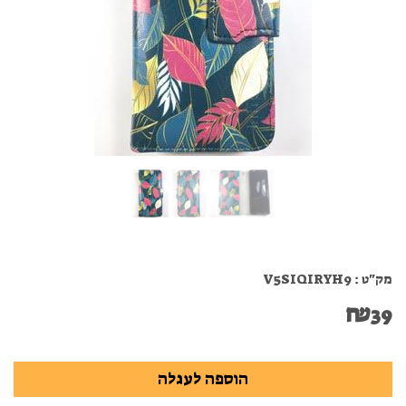
מק"ט :
V5SIQIRYH9
₪
39