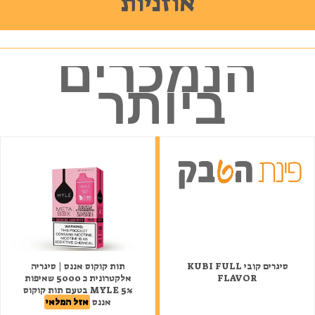
אוזניות
הנמכרים
ביותר
סיגרים קובי KUBI FULL
תות קוקוס אננס | סיגריה
FLAVOR
אלקטרונית כ 5000 שאיפות
MYLE 5% בטעם תות קוקוס
אננס
אזל המלאי