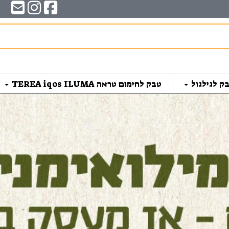
ק לגילגול
טבק לחימום טראה TEREA iqos ILUMA