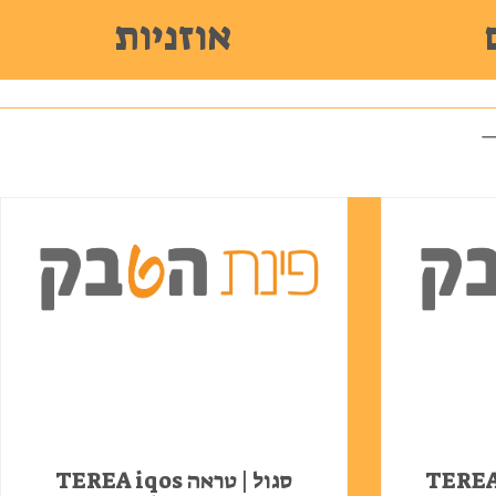
אוזניות
אה TEREA iqos
סגול | טראה TEREA iqos