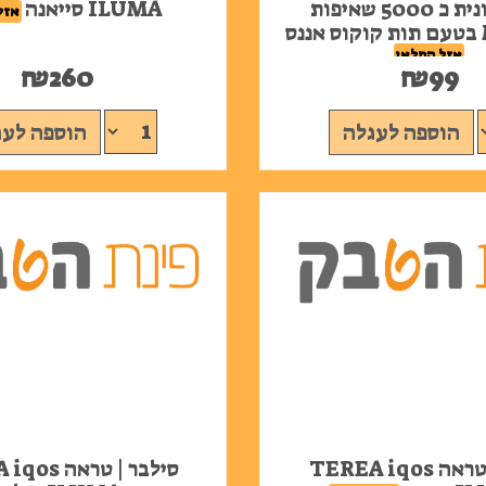
אלקטרונית כ 5000 שאיפות
ILUMA סייאנה
אזל
ס
אזל המלאי
₪
260
₪
99
הוספה לעגלה
הוספה לעג
אמבר | טראה TEREA iqos
סילבר | טרא