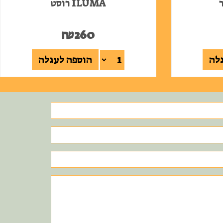
ILUMA רוסט
₪
260
לה
הוספה לעגלה