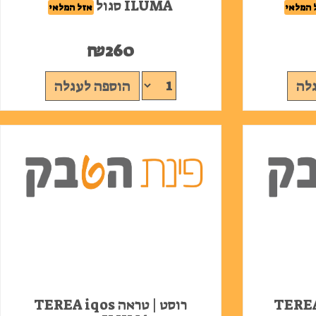
ILUMA סגול
 המלאי
אזל המלאי
₪
260
לה
הוספה לעגלה
ה TEREA iqos
רוסט | טראה TEREA iqos