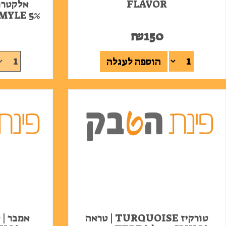
FLAVOR
MYLE 5% בטעם תות קוקוס אננ
₪
150
הוספה לעגלה
טורקיז TURQUOISE | טראה