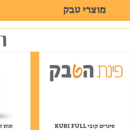
מוצרי טבק
מ
ה
סיגרים קובי KUBI FULL
תות קו