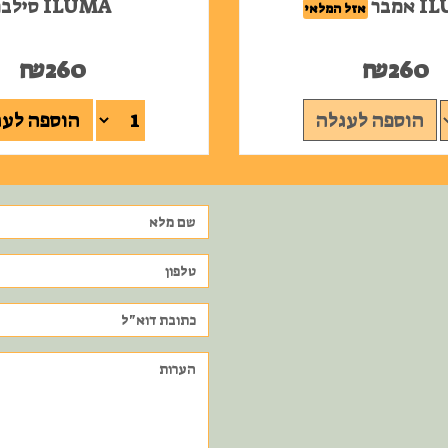
אמבר
ILUMA סילבר
אזל המלאי
₪
260
₪
260
הוספה לעגלה
הוספה לעג