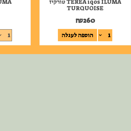
TEREA iqos ILUMA טורקיז
ILUMA 
TURQUOISE
₪
260
הוספה לעגלה