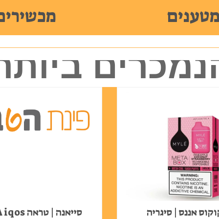
טענים
מכשירים
נמכרים ביותר
קוס אננס | סיגריה
סייאנה | טר