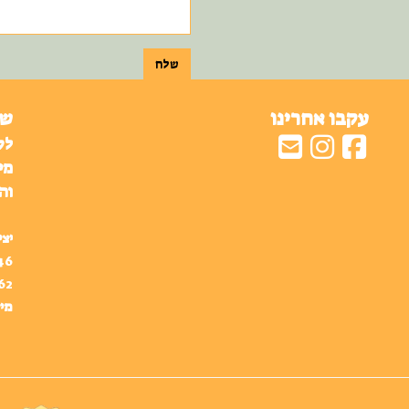
שלח
עקבו אחרינו
שע
לק
מי
וה
יצי
46
62
מיי