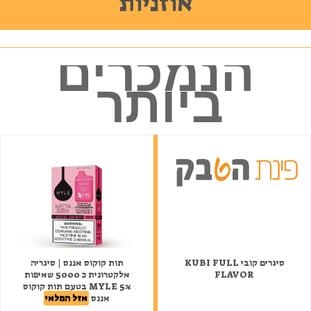
אוזניות
הנמכרים
ביותר
סיגרים קובי KUBI FULL
תות קוקוס אננס | סיגריה
FLAVOR
אלקטרונית כ 5000 שאיפות
MYLE 5% בטעם תות קוקוס
אננס
אזל המלאי